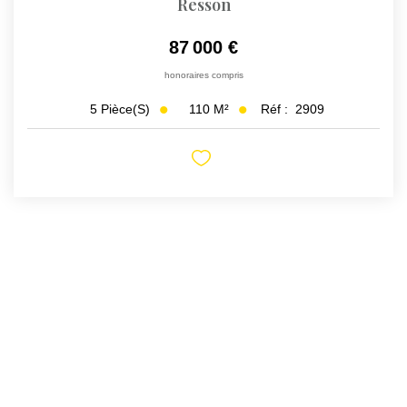
Resson
87 000 €
honoraires compris
110
M²
Réf :
2909
5
Pièce(s)