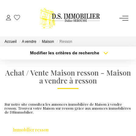
NOS BIENS
Accueil
A vendre
Maison
Resson
BIENS VENDUS
Modifier les critères de recherche
Localisation
Type de bien
Localisation
Sélectionnez...
ESTIMATION
Achat / Vente Maison resson - Maison
Surface min
a vendre à resson
Budget max
NOTRE AGENCE ET NOS VALEURS
Plus de critères
Créer une alerte
CONTACT
Sur notre site consultez les annonces immobilière de Maison à vendre
resson. Trouvez votre Maison sur resson grâce aux annonces immobilières
de DSimmobilier.
FNAIM
Immobilier resson