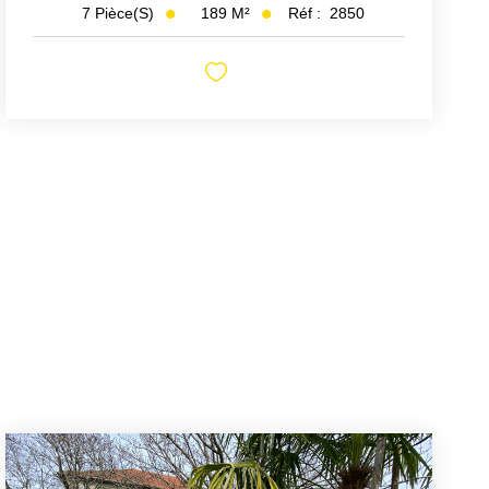
189
M²
Réf :
2850
7
Pièce(s)