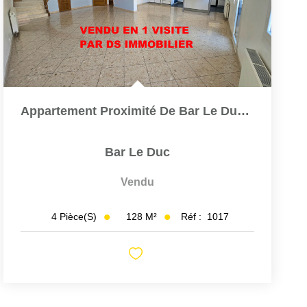
Appartement Proximité De Bar Le Duc 4 Pièce(s) 128 M2
Bar Le Duc
Vendu
128
M²
Réf :
1017
4
Pièce(s)