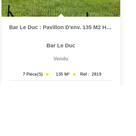
Bar Le Duc : Pavillon D'env. 135 M2 Hab. Sur Un Terrain...
Bar Le Duc
Vendu
135
M²
Réf :
2819
7
Pièce(s)