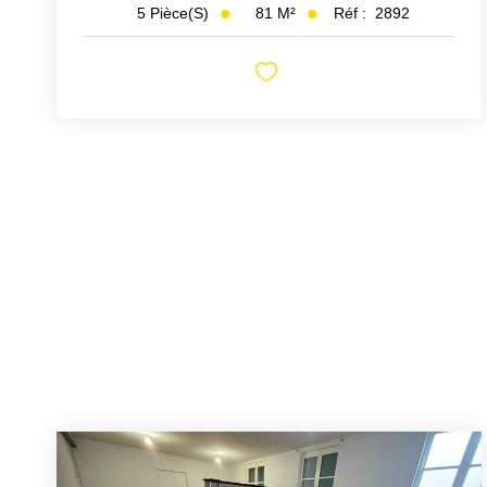
81
M²
Réf :
2892
5
Pièce(s)