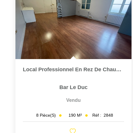
Local Professionnel En Rez De Chaussée Et Centre Vile De...
Bar Le Duc
Vendu
190
M²
Réf :
2848
8
Pièce(s)