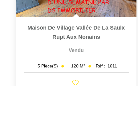
Maison De Village Vallée De La Saulx
Rupt Aux Nonains
Vendu
120
M²
Réf :
1011
5
Pièce(s)