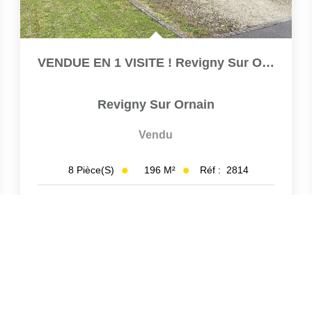
VENDUE EN 1 VISITE ! Revigny Sur Ornain, Au Calme :...
Revigny Sur Ornain
Vendu
196
M²
Réf :
2814
8
Pièce(s)