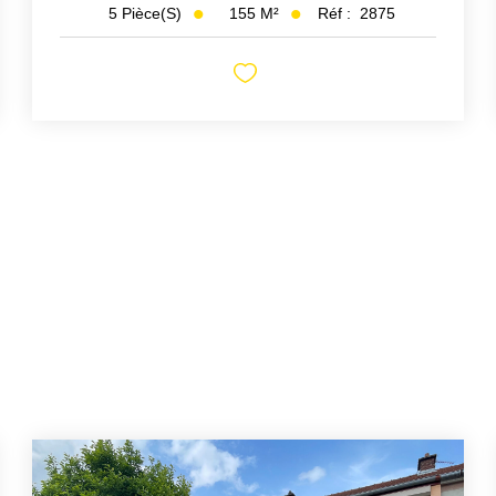
155
M²
Réf :
2875
5
Pièce(s)