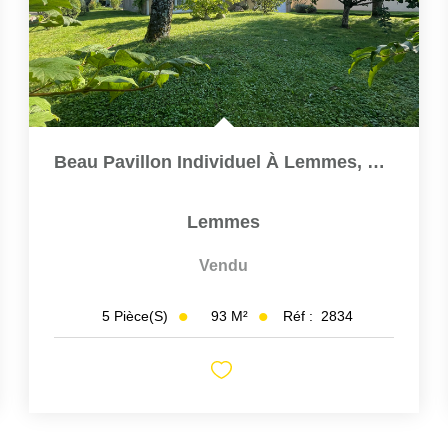
Beau Pavillon Individuel À Lemmes, Entre Bar Le Duc Et...
Lemmes
Vendu
93
M²
Réf :
2834
5
Pièce(s)