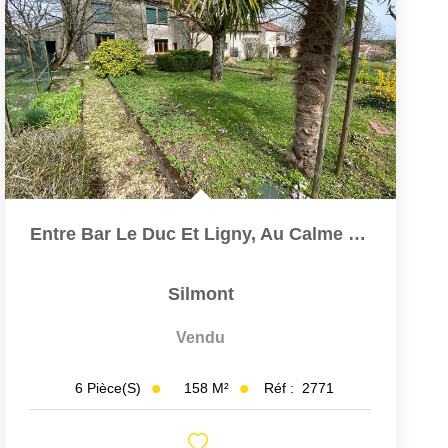
Entre Bar Le Duc Et Ligny, Au Calme : Maison Style Ferme À...
Silmont
Vendu
158
M²
Réf :
2771
6
Pièce(s)