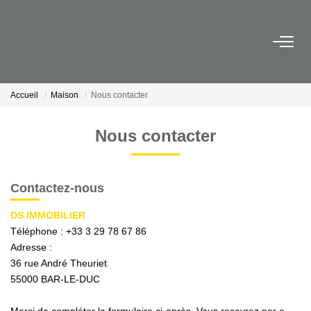
NOS BIENS
Accueil
Maison
Nous contacter
BIENS VENDUS
Nous contacter
ESTIMATION
Contactez-nous
NOTRE AGENCE ET NOS VALEURS
DS IMMOBILIER
Téléphone :
+33 3 29 78 67 86
CONTACT
Adresse :
36 rue André Theuriet
FNAIM
55000
BAR-LE-DUC